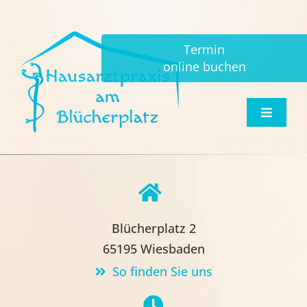
Zum
Inhalt
Termin
springen
online buchen
Toggle
Navigat
Home
Praxis Informationen
Blücherplatz 2
Praxis Angebote
65195 Wiesbaden
So finden Sie uns
Notfall