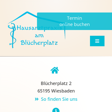
Zum
Inhalt
Termin
springen
online buchen
Toggle
Navigat
Home
Praxis Informationen
Blücherplatz 2
Praxis Angebote
65195 Wiesbaden
So finden Sie uns
Notfall